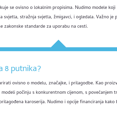
zlikuje se ovisno o lokalnim propisima. Nudimo modele koj
svjetla, stražnja svjetla, žmigavci, i ogledala. Važno je pr
bne zakonske standarde za uporabu na cesti.
za 8 putnika?
rirati ovisno o modelu, značajke, i prilagodbe. Kao proiz
i modeli počinju s konkurentnom cijenom, s povećanjem t
prilagođena karoserija. Nudimo i opcije financiranja kako