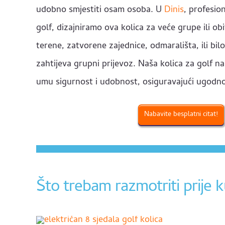
udobno smjestiti osam osoba. U
Dinis
, profesio
golf, dizajniramo ova kolica za veće grupe ili obit
terene, zatvorene zajednice, odmarališta, ili bil
zahtijeva grupni prijevoz. Naša kolica za golf na
umu sigurnost i udobnost, osiguravajući ugodno
Nabavite besplatni citat!
Što trebam razmotriti prije k