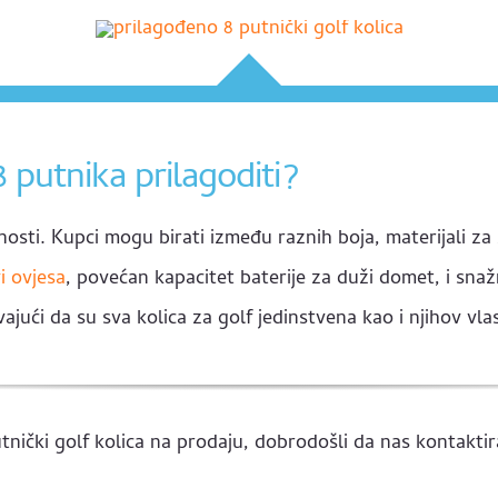
8 putnika prilagoditi?
nosti. Kupci mogu birati između raznih boja, materijali za
i ovjesa
, povećan kapacitet baterije za duži domet, i snaž
vajući da su sva kolica za golf jedinstvena kao i njihov vla
nički golf kolica na prodaju, dobrodošli da nas kontaktira