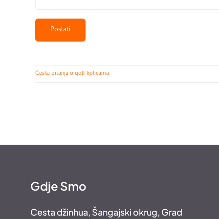
Česta pitanja o golf kolicama
Gdje Smo
Cesta džinhua, Šangajski okrug, Grad