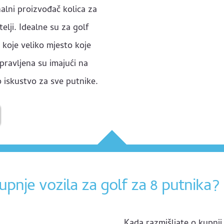
nalni proizvođač kolica za
elji. Idealne su za golf
o koje veliko mjesto koje
pravljena su imajući na
 iskustvo za sve putnike.
upnje vozila za golf za 8 putnika?
Kada razmišljate o kupnj