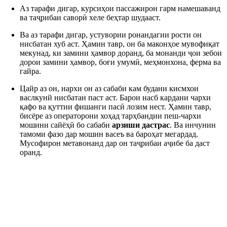
Аз тарафи дигар, курсиҳои пассажирон гарм намешаванд
ва таҷрибаи саворӣ хеле беҳтар шудааст.
Ва аз тарафи дигар, устувории ронандагии рости он
нисбатан хуб аст. Ҳамин тавр, он ба маконҳое мувофиқат
мекунад, ки замини ҳамвор доранд, ба монанди ҷои зебои
дорои замини ҳамвор, боғи умумӣ, меҳмонхона, ферма ва
гайра.
Цайр аз он, нархи он аз сабаби кам будани кисмхои
васлкунй нисбатан паст аст. Барои насб кардани чархи
қафо ва қуттии фишанги пасӣ лозим нест. Ҳамин тавр,
бисёре аз операторони хоҳад тарҳбандии пеш-чархи
мошини сайёҳӣ бо сабаби
арзиши дастрас
. Ва инчунин
тамоми фазо дар мошин васеъ ва бароҳат мегардад.
Мусофирон метавонанд дар он таҷрибаи аҷибе ба даст
оранд.