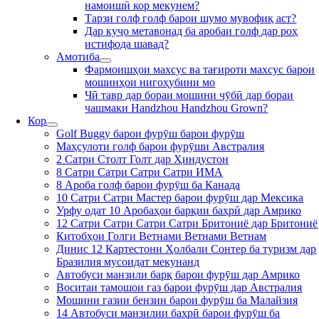
намоишӣ кор мекунем?
Тарзи голф голф барои шумо мувофиқ аст?
Дар куҷо метавонад ба аробаи голф дар роҳ
истифода шавад?
Амотиба
Фармоишҳои махсус ва тағироти махсус барои
мошинҳои нигоҳубини мо
Чӣ тавр дар бораи мошини чӯбӣ дар бораи
чашмаки Handzhou Handzhou Grown?
Кор
Golf Buggy барои фурӯш барои фурӯш
Маҳсулоти голф барои фурӯши Австралия
2 Сатри Столт Голт дар Ҳиндустон
8 Сатри Сатри Сатри Сатри ИМА
8 Ароба голф барои фурӯш ба Канада
10 Сатри Сатри Мастер барои фурӯш дар Мексика
Урфу одат 10 Аробаҳои барқии баҳрӣ дар Амрико
12 Сатри Сатри Сатри Сатри Бритониё дар Бритониё
Китобҳои Голги Ветнами Ветнами Ветнам
Динис 12 Картестони Ҳолбали Сонтер ба туризм дар
Бразилия мусоидат мекунанд
Автобуси манзили барқ барои фурӯш дар Амрико
Воситаи тамошои газ барои фурӯш дар Австралия
Мошини газии бензин барои фурӯш ба Малайзия
14 Автобуси манзилии баҳрӣ барои фурӯш ба