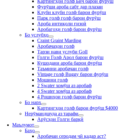
Картингҳои голф Бич барои фурӯш
Фурӯши ароба сабт дар плазаи
Клуби клуби голф барои фурӯш
Парк голф голф барои фурӯш
Ароба интиқоли ғизоӣ
Аробагоҳи голф барои фурӯш
Бо услубҳо
Craint Graint Marding
Аробачаҳои голф
Тарзи нави услуби Goll
Голги Голф Арол барои фурӯш
Кушодани ароба барои фурӯш
Таъмини аробачаи голф
Vintage голф Buggy барои фурӯш
Мошини голф
2 Swater хомӯш аз аробаф
4 Swater хомӯш аз аробаф
4 Рошнҳои голф барои фурӯш
Бо нарх
Картингҳои голф барои фурӯш $4000
Нерӯмандшуда аз тарафи
Арӯсҳои Голги барқӣ
Маълумот
Баҳо
Аробачаи серодам чӣ қадар аст?