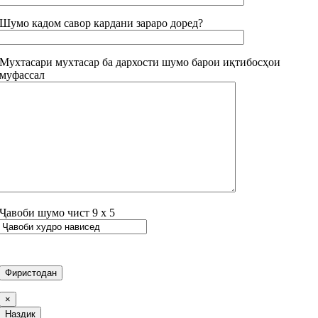
Шумо кадом савор кардани зараро доред?
Мухтасари мухтасар ба дархости шумо барои иқтибосҳои
муфассал
Ҷавоби шумо чист
9
х
5
×
Наздик