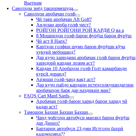
Вьетнам
Саволҳои зиёд такрормешуда
Саволҳои аробачаи голф
Чӣ тавр аробачаи Aft Golf?
Андозаи ароба голф чист?
РОЙГОН РОЙГОНИ РОЙ КАРДИ Q ва а
8 Мошинҳои голф барои фурӯш барои фурӯш
Чӣ аст 8 Нарх?
Картҳои голфии шумо барои фурӯши кӯча
ҳуқуқӣ мебошанд?
Дар куҷо харидани аробачаи голф барои фурӯш
харидорӣ кардан лозим аст?
Кардан 10 Аробаҳои голф Голт камарбанди
курсӣ доранд?
Арзиши голф чанд вақт аст?
Дар куҷо пайдо кардани истеҳсолкунандагони
аробачаҳои барқ дар наздикии ман?
FAQS Cart Mard Sards
Аробачаи голф барои харид барои харид чӣ
қадар аст?
Тамошои Бахши Бахши Бахши
Чанд ҷойгоҳи автобуси манзил барои фурӯш
дар Диниз?
Бартарии автобуси 23-уми Истгоҳи баҳрӣ
кадомҳоянд??