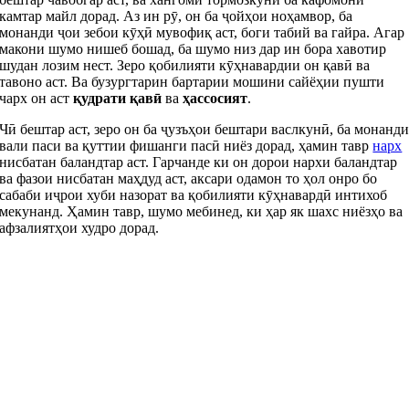
камтар майл дорад. Аз ин рӯ, он ба ҷойҳои ноҳамвор, ба
монанди ҷои зебои кӯҳӣ мувофиқ аст, боги табий ва гайра. Агар
макони шумо нишеб бошад, ба шумо низ дар ин бора хавотир
шудан лозим нест. Зеро қобилияти кӯҳнавардии он қавӣ ва
тавоно аст. Ва бузургтарин бартарии мошини сайёҳии пушти
чарх он аст
қудрати қавӣ
ва
ҳассосият
.
Чӣ бештар аст, зеро он ба ҷузъҳои бештари васлкунӣ, ба монанд
вали паси ва қуттии фишанги пасӣ ниёз дорад, ҳамин тавр
нарх
нисбатан баландтар аст. Гарчанде ки он дорои нархи баландтар
ва фазои нисбатан маҳдуд аст, аксари одамон то ҳол онро бо
сабаби иҷрои хуби назорат ва қобилияти кӯҳнавардӣ интихоб
мекунанд. Ҳамин тавр, шумо мебинед, ки ҳар як шахс ниёзҳо ва
афзалиятҳои худро дорад.