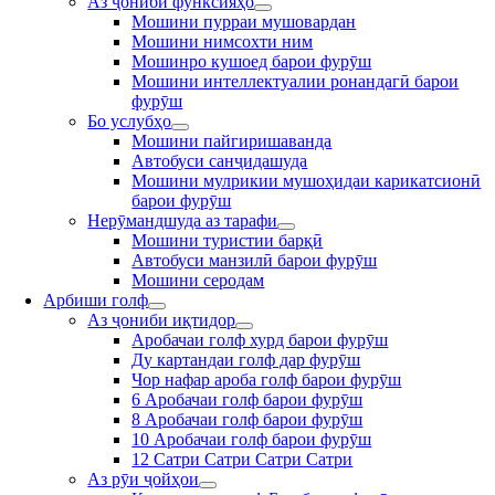
Аз ҷониби функсияҳо
Мошини пурраи мушовардан
Мошини нимсохти ним
Мошинро кушоед барои фурӯш
Мошини интеллектуалии ронандагӣ барои
фурӯш
Бо услубҳо
Мошини пайгиришаванда
Автобуси санҷидашуда
Мошини мулрикии мушоҳидаи карикатсионӣ
барои фурӯш
Нерӯмандшуда аз тарафи
Мошини туристии барқӣ
Автобуси манзилӣ барои фурӯш
Мошини серодам
Арбиши голф
Аз ҷониби иқтидор
Аробачаи голф хурд барои фурӯш
Ду картандаи голф дар фурӯш
Чор нафар ароба голф барои фурӯш
6 Аробачаи голф барои фурӯш
8 Аробачаи голф барои фурӯш
10 Аробачаи голф барои фурӯш
12 Сатри Сатри Сатри Сатри
Аз рӯи ҷойҳои