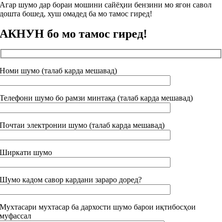
Агар шумо дар бораи мошини сайёҳии бензини мо ягон савол
дошта бошед, хуш омадед ба мо тамос гиред!
АКНУН бо мо тамос гиред!
Номи шумо (талаб карда мешавад)
Телефони шумо бо рамзи минтақа (талаб карда мешавад)
Почтаи электронии шумо (талаб карда мешавад)
Ширкати шумо
Шумо кадом савор кардани зараро доред?
Мухтасари мухтасар ба дархости шумо барои иқтибосҳои
муфассал