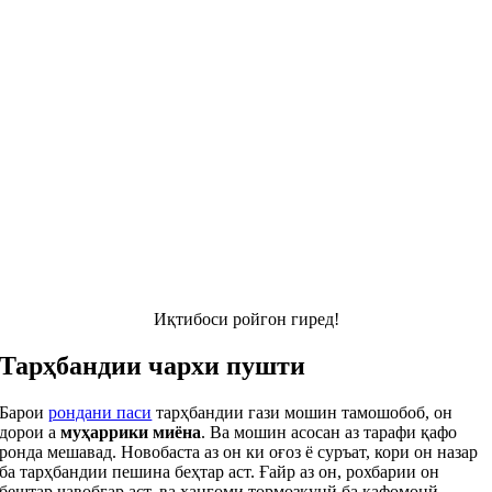
Иқтибоси ройгон гиред!
Тарҳбандии чархи пушти
Барои
рондани паси
тарҳбандии гази мошин тамошобоб, он
дорои а
муҳаррики миёна
. Ва мошин асосан аз тарафи қафо
ронда мешавад. Новобаста аз он ки оғоз ё суръат, кори он назар
ба тарҳбандии пешина беҳтар аст. Ғайр аз он, рохбарии он
бештар чавобгар аст, ва хангоми тормозкунй ба кафомонй