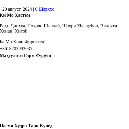
20 август, 2024
|
0 Шарҳҳо
Ки Мо Ҳастем
Роҳи Ҷинхуа, Ноҳияи Шанхай, Шаҳри Zhengzhou, Вилояти
Ҳенан, Хитой
Ба Мо Ҳоло Фиристед!
+8618203993035
Маҳсулоти Гарм-Фурӯш
Голги Голф Арол барои фурӯш
Мошини серодам
8 Аробачаи голф барои фурӯш
10 Аробачаи голф барои фурӯш
Автобуси манзилӣ барои фурӯш
Паёми Худро Тарк Кунед