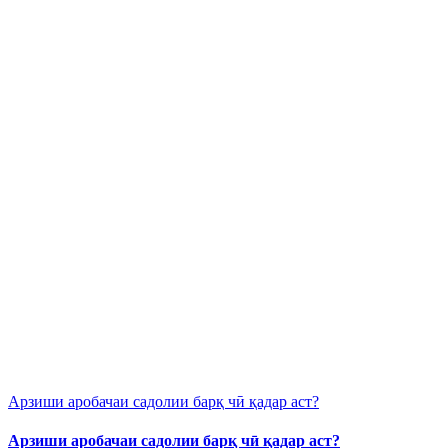
Арзиши аробачаи садолии барқ чӣ қадар аст?
Арзиши аробачаи садолии барқ чӣ қадар аст?