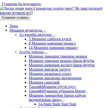
Гузаштан ба мундариҷа
Гузариши гузариш
Хона
Мошини мушоҳида
Аз ҷониби иқтидор
5 Мошини сайёҳии курсӣ
8 Мошини намоиши нишаст
14 Мошини намоиши нишаст
Аз рӯи ҷойҳои
Мошини тамошои тамошои мошин
Мошини тамошои мошин барои фурӯш
Мошини намоиши коллеҷ барои фурӯш
Мошини манзили патрул
Мошини назарраси соҳил
Мошини манзилии меҳмонхона
Мошини санитарӣ
Таъом&Мошини пӯсти пӯст
Таъом&Нӯшокии нӯшокии Beeree
Мошини тамошобин барои қабули
меҳмонхонаи завод
14-Stark Stark Start Start