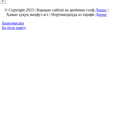
×
© Copyright 2023 | Варақаи сайёҳӣ ва аробачаи голф
Динис
|
Ҳамаи ҳуқуқ маҳфуз аст | Нерӯмандшуда аз тарафи
Динис
Барномасара
Ба боло равед