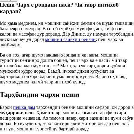
Пеши Чарх ё рондани паси? Чӣ тавр интихоб
кардан?
Мо ҳама медонем, ки мошини сайёҳии бензин ба шумо ташвиши
батареяро намеорад. Ва он ба ҷойҳое мувофиқ аст, ки фазои
калон ва масофаи дур доранд. Дар Динис, ду намуди тарҳбандии
диски мо вуҷуд дорад
мошини сайёҳии бензин
: пеш-чарх ва
акиб-чарх.
Ва он гоҳ, агар шумо нақшаи харидани як навъи мошини
туристии бензинро дошта бошед, пеш-чарх ва ё паси? Чӣ тавр
интихоб кардан мумкин аст? Махз, ҳар як тарҳ дорои ҷойҳои
муносиби худро дорад. Баъдӣ, ичозат дихед хусусият ва
бартарихои онхоро барои шумо шинос кунам. Ва он гоҳ шояд
шумо медонед, ки чӣ тавр интихоб кунед.
Тарҳбандии чархи пеши
Барои
пешка-дам
тарҳбандии бензин мошини сафари, он дорои а
муҳаррики пеш
. Ҳамин тавр, мошин асосан аз тарафи охири
пеш ронда мешавад. Аз тамоми назар, сари вазнин ва думи сабук
дорад. Бо вуьуди он, зеро чойгиршавии мотори он дар пеш аст,
ин гуна мошини туристй ду бартарй дорад: