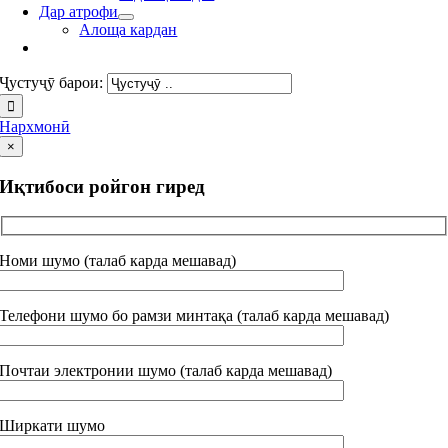
Дар атрофи
Алоща кардан
Ҷустуҷӯ барои:
Нархмонӣ
×
Иқтибоси ройгон гиред
Номи шумо (талаб карда мешавад)
Телефони шумо бо рамзи минтақа (талаб карда мешавад)
Почтаи электронии шумо (талаб карда мешавад)
Ширкати шумо