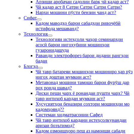
Арзиши аробачаи садолии барқ чӣ қадар аст?
Чӣ қадар аст 8 Сатри Сатри Сатри Сатри?
Нархи мошини пӯсти бензин чанд аст?
Сифат
Кадом маводҳо барои сабадҳои ривоҷёбӣ
истифода мешаванд?
Технология
Технологияи истеҳсоли чаҳор семинарҳои
асосӣ барои нигоҳубини мошинҳои
гузаронидашуда
Раванди электрофорез барои дидани рангҳои
бадан
Блогҳо
Чӣ тавр батареяи мошинҳои мошиниро ҳар рӯз
нигоҳ доштан мумкин аст?
Метавонад мошини тамошо барои фурӯш дар
роҳ ронда шавад?
Диски пеши чарх ё ронандаи пушти чарх? Чӣ
тавр интихоб кардан мумкин аст?
Хусусиятҳои беназири сохтори мошинҳои мо
кадомҳоянд??
Системаи хидматрасонии Сафед
Чӣ тавр интихоб кардани истеҳсолкунандаи
аризаи боэътимод?
Кадом озмоишҳоро пеш аз намоиши сабади