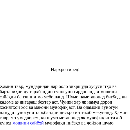
Нархро гиред!
Ҳамин тавр, мундариҷаи дар боло зикршуда хусусиятҳо ва
бартариҳои ду тарҳбандии гуногуни гардонандаи мошини
сайёҳии бензинии мо мебошанд. Шумо наметавонед бигӯед, ки
кадоме аз дигараш беҳтар аст. Чунки ҳар як намуд дорои
хосиятҳои хос ва макони мувофиқ аст. Ва одамони гуногун
намуди гуногуни тарҳбандии дискро интихоб мекунанд. Ҳамин
тавр, мо умедворем, ки шумо метавонед як мувофиқ интихоб
кунед
мошини сайёҳӣ
мувофиқи ниёзҳо ва ҷойҳои шумо.