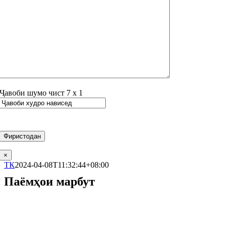
Ҷавоби шумо чист
7
х
1
×
ТК
2024-04-08T11:32:44+08:00
Паёмҳои марбут