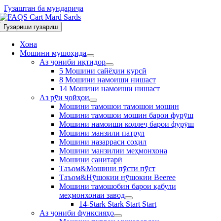
Гузаштан ба мундариҷа
Гузариши гузариш
Хона
Мошини мушоҳида
Аз ҷониби иқтидор
5 Мошини сайёҳии курсӣ
8 Мошини намоиши нишаст
14 Мошини намоиши нишаст
Аз рӯи ҷойҳои
Мошини тамошои тамошои мошин
Мошини тамошои мошин барои фурӯш
Мошини намоиши коллеҷ барои фурӯш
Мошини манзили патрул
Мошини назарраси соҳил
Мошини манзилии меҳмонхона
Мошини санитарӣ
Таъом&Мошини пӯсти пӯст
Таъом&Нӯшокии нӯшокии Beeree
Мошини тамошобин барои қабули
меҳмонхонаи завод
14-Stark Stark Start Start
Аз ҷониби функсияҳо