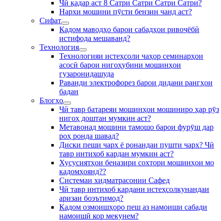
Чӣ қадар аст 8 Сатри Сатри Сатри Сатри?
Нархи мошини пӯсти бензин чанд аст?
Сифат
Кадом маводҳо барои сабадҳои ривоҷёбӣ
истифода мешаванд?
Технология
Технологияи истеҳсоли чаҳор семинарҳои
асосӣ барои нигоҳубини мошинҳои
гузаронидашуда
Раванди электрофорез барои дидани рангҳои
бадан
Блогҳо
Чӣ тавр батареяи мошинҳои мошиниро ҳар рӯз
нигоҳ доштан мумкин аст?
Метавонад мошини тамошо барои фурӯш дар
роҳ ронда шавад?
Диски пеши чарх ё ронандаи пушти чарх? Чӣ
тавр интихоб кардан мумкин аст?
Хусусиятҳои беназири сохтори мошинҳои мо
кадомҳоянд??
Системаи хидматрасонии Сафед
Чӣ тавр интихоб кардани истеҳсолкунандаи
аризаи боэътимод?
Кадом озмоишҳоро пеш аз намоиши сабади
намоишӣ кор мекунем?