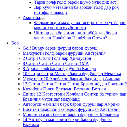
Тарзи голф голф барои шумо мувофиқ аст?
Дар куҷо метавонад ба аробаи голф дар роҳ
истифода шавад?
Амотиба
Фармоишҳои махсус ва тағироти махсус барои
мошинҳои нигоҳубини мо
Чӣ тавр дар бораи мошини чӯбӣ дар бораи
чашмаки Handzhou Handzhou Grown?
Кор
Golf Buggy барои фурӯш барои фурӯш
Маҳсулоти голф барои фурӯши Австралия
2 Сатри Столт Голт дар Ҳиндустон
8 Сатри Сатри Сатри Сатри ИМА
8 Ароба голф барои фурӯш ба Канада
10 Сатри Сатри Мастер барои фурӯш дар Мексика
Урфу одат 10 Аробаҳои барқии баҳрӣ дар Амрико
12 Сатри Сатри Сатри Сатри Бритониё дар Бритониё
Китобҳои Голги Ветнами Ветнами Ветнам
Динис 12 Картестони Ҳолбали Сонтер ба туризм дар
Бразилия мусоидат мекунанд
Автобуси манзили барқ барои фурӯш дар Амрико
Воситаи тамошои газ барои фурӯш дар Австралия
Мошини газии бензин барои фурӯш ба Малайзия
14 Автобуси манзилии баҳрӣ барои фурӯш ба
Вьетнам