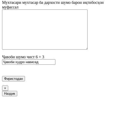
Мухтасари мухтасар ба дархости шумо барои иқтибосҳои
муфассал
Ҷавоби шумо чист
6
+
3
×
Наздик