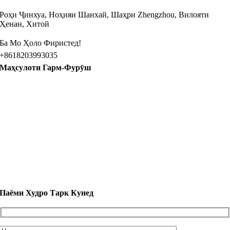
Роҳи Ҷинхуа, Ноҳияи Шанхай, Шаҳри Zhengzhou, Вилояти
Ҳенан, Хитой
Ба Мо Ҳоло Фиристед!
+8618203993035
Маҳсулоти Гарм-Фурӯш
Голги Голф Арол барои фурӯш
Мошини серодам
8 Аробачаи голф барои фурӯш
10 Аробачаи голф барои фурӯш
Автобуси манзилӣ барои фурӯш
Паёми Худро Тарк Кунед