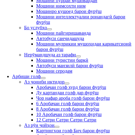
Мошини пурраи мушовардан
Мошини нимсохти ним
Мошинро кушоед барои фурӯш
Мошини интеллектуалии ронандагӣ барои
фурӯш
Бо услубҳо
Мошини пайгиришаванда
Автобуси санҷидашуда
Мошини мулрикии мушоҳидаи карикатсионӣ
барои фурӯш
Нерӯмандшуда аз тарафи
Мошини туристии барқӣ
Автобуси манзилӣ барои фурӯш
Мошини серодам
Арбиши голф
Аз ҷониби иқтидор
Аробачаи голф хурд барои фурӯш
Ду картандаи голф дар фурӯш
Чор нафар ароба голф барои фурӯш
6 Аробачаи голф барои фурӯш
8 Аробачаи голф барои фурӯш
10 Аробачаи голф барои фурӯш
12 Сатри Сатри Сатри Сатри
Аз рӯи ҷойҳои
Картингҳои голф Бич барои фурӯш