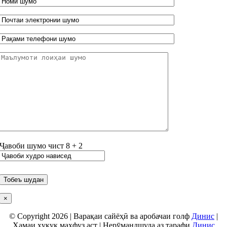
Ҷавоби шумо чист
8
+
2
×
© Copyright 2026 | Варақаи сайёҳӣ ва аробачаи голф
Динис
|
Ҳамаи ҳуқуқ маҳфуз аст | Нерӯмандшуда аз тарафи
Динис