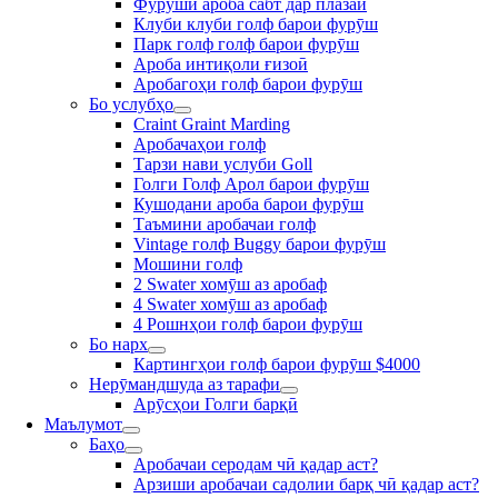
Фурӯши ароба сабт дар плазаи
Клуби клуби голф барои фурӯш
Парк голф голф барои фурӯш
Ароба интиқоли ғизоӣ
Аробагоҳи голф барои фурӯш
Бо услубҳо
Craint Graint Marding
Аробачаҳои голф
Тарзи нави услуби Goll
Голги Голф Арол барои фурӯш
Кушодани ароба барои фурӯш
Таъмини аробачаи голф
Vintage голф Buggy барои фурӯш
Мошини голф
2 Swater хомӯш аз аробаф
4 Swater хомӯш аз аробаф
4 Рошнҳои голф барои фурӯш
Бо нарх
Картингҳои голф барои фурӯш $4000
Нерӯмандшуда аз тарафи
Арӯсҳои Голги барқӣ
Маълумот
Баҳо
Аробачаи серодам чӣ қадар аст?
Арзиши аробачаи садолии барқ чӣ қадар аст?