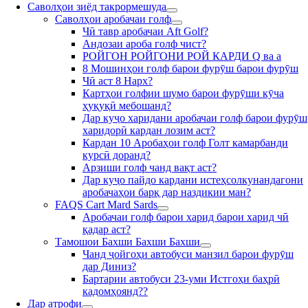
Саволҳои зиёд такрормешуда
Саволҳои аробачаи голф
Чӣ тавр аробачаи Aft Golf?
Андозаи ароба голф чист?
РОЙГОН РОЙГОНИ РОЙ КАРДИ Q ва а
8 Мошинҳои голф барои фурӯш барои фурӯш
Чӣ аст 8 Нарх?
Картҳои голфии шумо барои фурӯши кӯча
ҳуқуқӣ мебошанд?
Дар куҷо харидани аробачаи голф барои фурӯш
харидорӣ кардан лозим аст?
Кардан 10 Аробаҳои голф Голт камарбанди
курсӣ доранд?
Арзиши голф чанд вақт аст?
Дар куҷо пайдо кардани истеҳсолкунандагони
аробачаҳои барқ дар наздикии ман?
FAQS Cart Mard Sards
Аробачаи голф барои харид барои харид чӣ
қадар аст?
Тамошои Бахши Бахши Бахши
Чанд ҷойгоҳи автобуси манзил барои фурӯш
дар Диниз?
Бартарии автобуси 23-уми Истгоҳи баҳрӣ
кадомҳоянд??
Дар атрофи