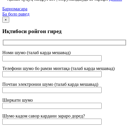
Барномасара
Ба боло равед
×
Иқтибоси ройгон гиред
Номи шумо (талаб карда мешавад)
Телефони шумо бо рамзи минтақа (талаб карда мешавад)
Почтаи электронии шумо (талаб карда мешавад)
Ширкати шумо
Шумо кадом савор кардани зараро доред?