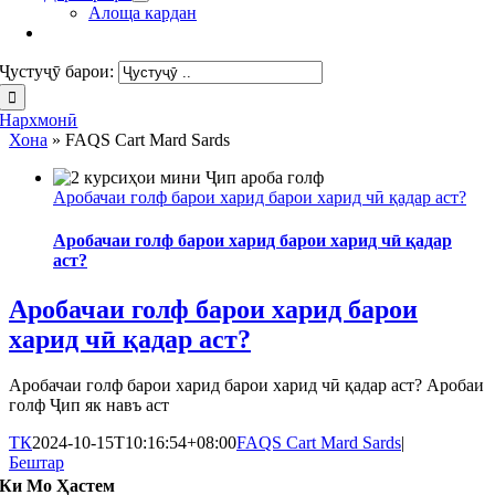
Алоща кардан
Ҷустуҷӯ барои:
Нархмонӣ
Хона
»
FAQS Cart Mard Sards
Аробачаи голф барои харид барои харид чӣ қадар аст?
Аробачаи голф барои харид барои харид чӣ қадар
аст?
Аробачаи голф барои харид барои
харид чӣ қадар аст?
Аробачаи голф барои харид барои харид чӣ қадар аст? Аробаи
голф Ҷип як навъ аст
ТК
2024-10-15T10:16:54+08:00
FAQS Cart Mard Sards
|
Бештар
Ки Мо Ҳастем